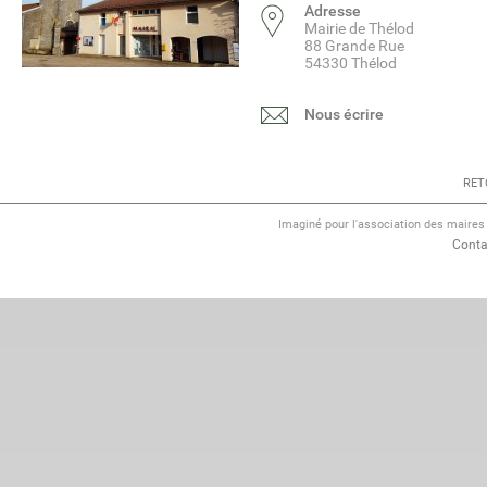
Adresse
Mairie de Thélod
88 Grande Rue
54330 Thélod
Nous écrire
RET
Imaginé pour l'association des maire
Conta