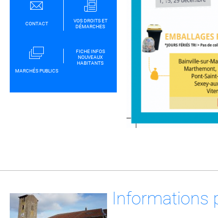
VOS DROITS ET
CONTACT
DÉMARCHES
FICHE INFOS
NOUVEAUX
HABITANTS
MARCHÉS PUBLICS
Informations 