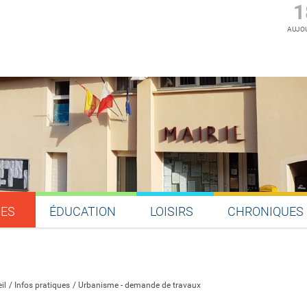
1
AUJOU
UES
ÉDUCATION
LOISIRS
CHRONIQUES
Partager sur Facebook
Partager sur Twitter
Partager sur LinkedIn
Partager par email
il
Infos pratiques
Urbanisme - demande de travaux