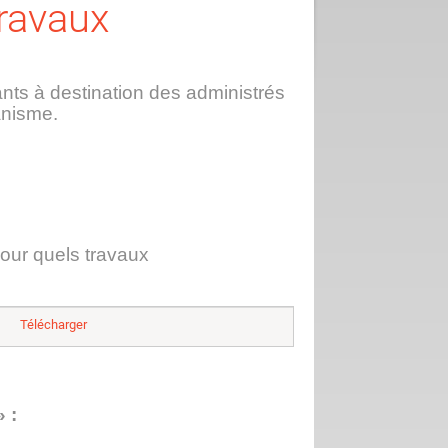
ravaux
iants à destination des administrés
banisme.
 pour quels travaux
Télécharger
 :