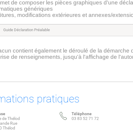
met de composer les pièces graphiques d'une déclar
matiques génériques
ôtures, modifications extérieures et annexes/extensi
Guide Déclaration Préalable
cun contient également le déroulé de la démarche
prise de renseignements, jusqu'à l'affichage de l'autor
mations pratiques
sse
Téléphone
e de Thélod
03 83 52 71 72
rande Rue
0 Thélod