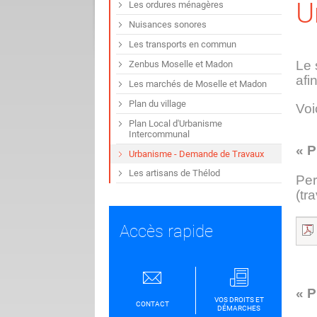
U
Les ordures ménagères
Nuisances sonores
Les transports en commun
Le 
Zenbus Moselle et Madon
afi
Les marchés de Moselle et Madon
Plan du village
Voi
Plan Local d'Urbanisme
Intercommunal
« 
Urbanisme - Demande de Travaux
Les artisans de Thélod
Per
(tr
Accès rapide
« 
VOS DROITS ET
CONTACT
DÉMARCHES