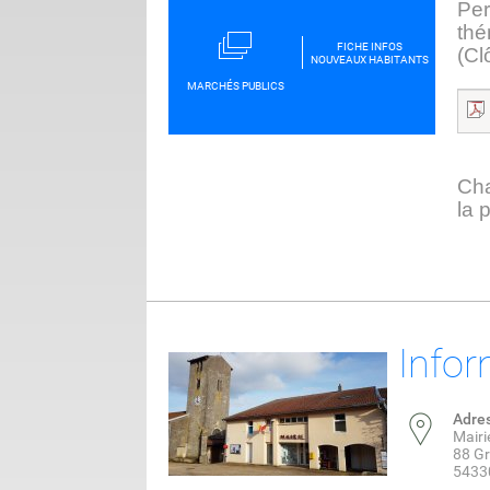
Per
thé
FICHE INFOS
(Cl
NOUVEAUX HABITANTS
MARCHÉS PUBLICS
Cha
la 
Infor
Adre
Mairi
88 G
5433