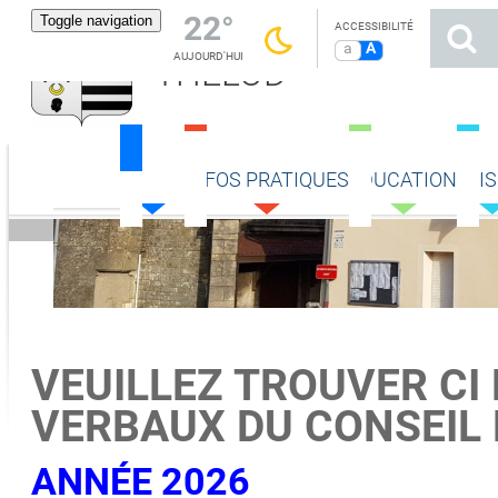
22°
Toggle navigation
ACCESSIBILITÉ
a
A
AUJOURD'HUI
THÉLOD
MAIRIE
INFOS PRATIQUES
ÉDUCATION
LOIS
Accueil
Mairie
Procès verbaux du conseil municipal
VEUILLEZ TROUVER CI
VERBAUX DU CONSEIL 
ANNÉE 2026