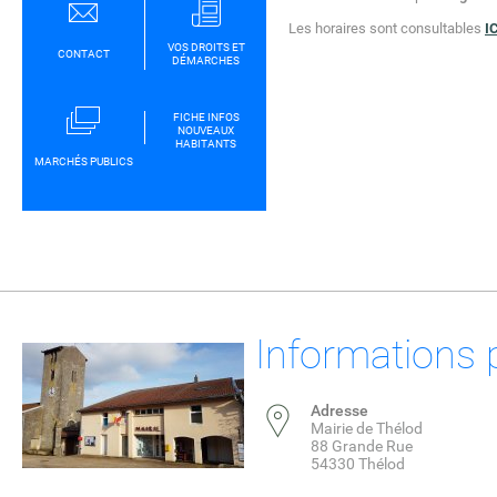
Les horaires sont consultables
I
VOS DROITS ET
CONTACT
DÉMARCHES
FICHE INFOS
NOUVEAUX
HABITANTS
MARCHÉS PUBLICS
Informations 
Adresse
Mairie de Thélod
88 Grande Rue
54330 Thélod