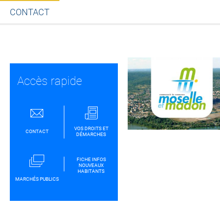
CONTACT
Partager sur Facebook
Partager sur Twitt
Partager s
Par
Accès rapide
VOS DROITS ET
CONTACT
DÉMARCHES
FICHE INFOS
NOUVEAUX
HABITANTS
MARCHÉS PUBLICS