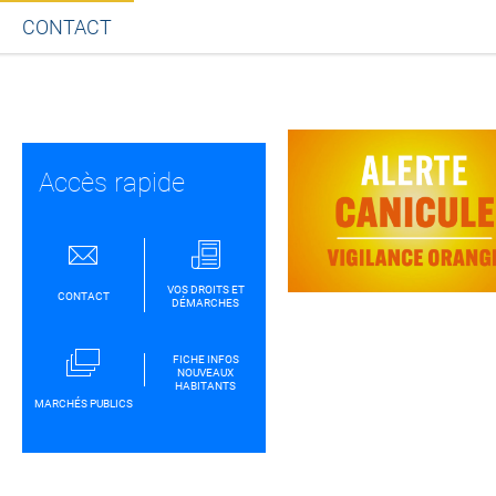
CONTACT
Partager sur Facebook
Partager sur Twitt
Partager s
Par
Accès rapide
VOS DROITS ET
CONTACT
DÉMARCHES
FICHE INFOS
NOUVEAUX
HABITANTS
MARCHÉS PUBLICS