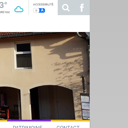
3°
ACCESSIBILITÉ
a
A
RD'HUI
PATRIMOINE
CONTACT