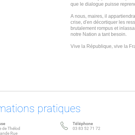
que le dialogue puisse repren
A nous, maires, il appartiendra
crise, d'en décortiquer les ress
brutalement rompus et inlassa
notre Nation a tant besoin.
Vive la République, vive la F
mations pratiques
sse
Téléphone
e de Thélod
03 83 52 71 72
rande Rue