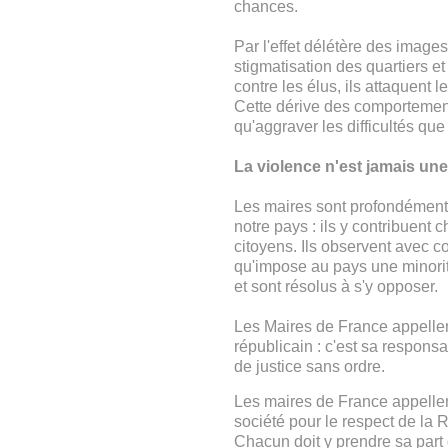
chances.
Par l'effet délétère des images
stigmatisation des quartiers et
contre les élus, ils attaquent 
Cette dérive des comportement
qu'aggraver les difficultés qu
La violence n'est jamais une
Les maires sont profondément a
notre pays : ils y contribuent
citoyens. Ils observent avec 
qu'impose au pays une minorité
et sont résolus à s'y opposer.
Les Maires de France appellent 
républicain : c'est sa responsab
de justice sans ordre.
Les maires de France appellen
société pour le respect de la 
Chacun doit y prendre sa part 