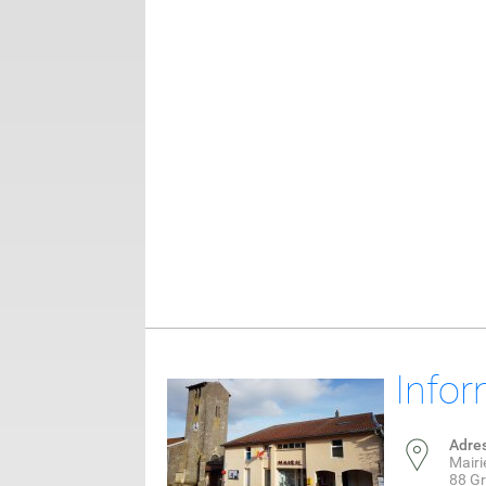
Infor
Adre
Mairi
88 G