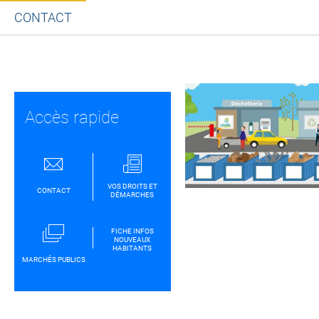
CONTACT
Partager sur Facebook
Partager sur Twitt
Partager s
Par
Accès rapide
VOS DROITS ET
CONTACT
DÉMARCHES
FICHE INFOS
NOUVEAUX
HABITANTS
MARCHÉS PUBLICS