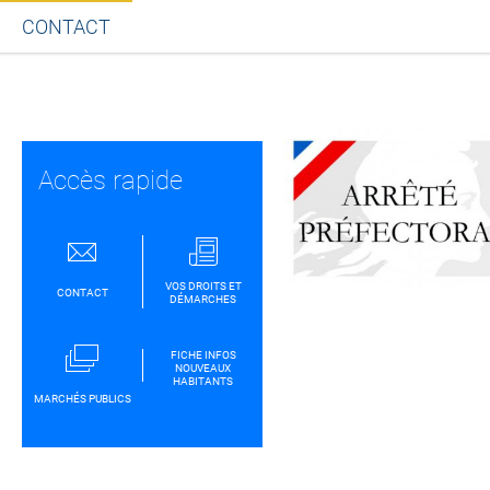
CONTACT
Partager sur Facebook
Partager sur Twitt
Partager s
Par
Accès rapide
VOS DROITS ET
CONTACT
DÉMARCHES
FICHE INFOS
NOUVEAUX
HABITANTS
MARCHÉS PUBLICS