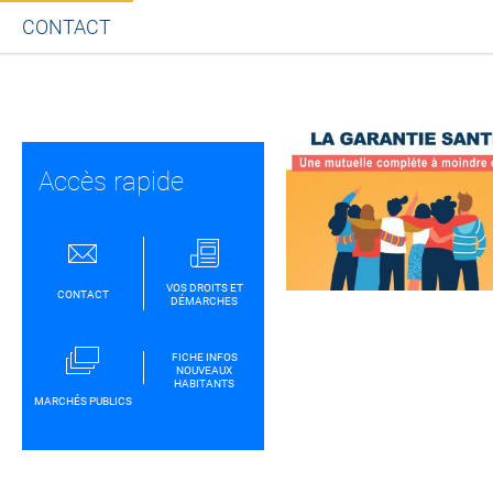
CONTACT
Partager sur Facebook
Partager sur Twitt
Partager s
Par
Accès rapide
VOS DROITS ET
CONTACT
DÉMARCHES
FICHE INFOS
NOUVEAUX
HABITANTS
MARCHÉS PUBLICS