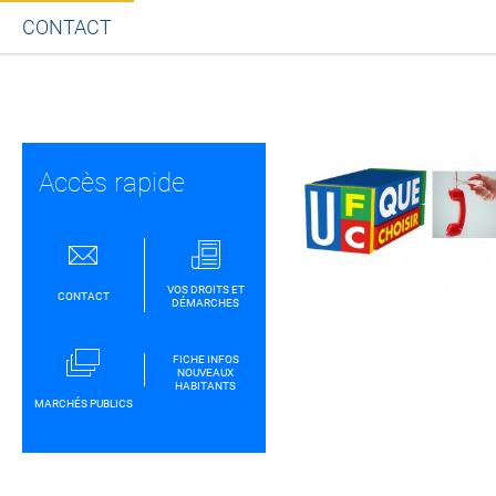
CONTACT
Partager sur Facebook
Partager sur Twitt
Partager s
Par
Accès rapide
VOS DROITS ET
CONTACT
DÉMARCHES
FICHE INFOS
NOUVEAUX
HABITANTS
MARCHÉS PUBLICS