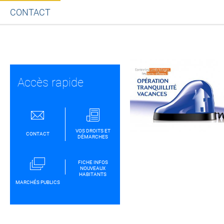
CONTACT
Partager sur Facebook
Partager sur Twitt
Partager s
Par
Accès rapide
VOS DROITS ET
CONTACT
DÉMARCHES
FICHE INFOS
NOUVEAUX
HABITANTS
MARCHÉS PUBLICS