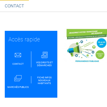
CONTACT
Partager sur Facebook
Partager sur Twitt
Partager s
Par
Accès rapide
VOS DROITS ET
CONTACT
DÉMARCHES
FICHE INFOS
NOUVEAUX
HABITANTS
MARCHÉS PUBLICS