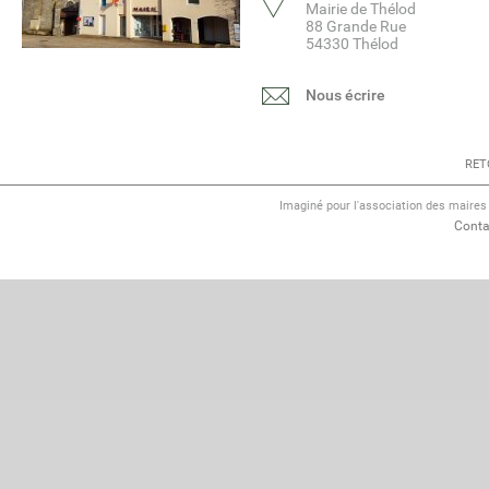
Mairie de Thélod
88 Grande Rue
54330 Thélod
Nous écrire
RET
Imaginé pour l'association des maire
Conta