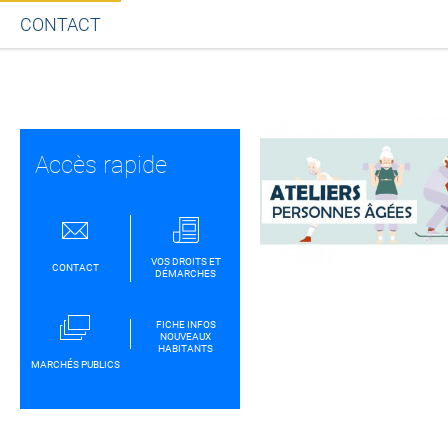
CONTACT
Partager sur Facebook
Partager sur Twitt
Partager s
Par
Accès rapide
VOS DROITS ET
CONTACT
DÉMARCHES
FICHE INFOS
NOUVEAUX
HABITANTS
MARCHÉS PUBLICS