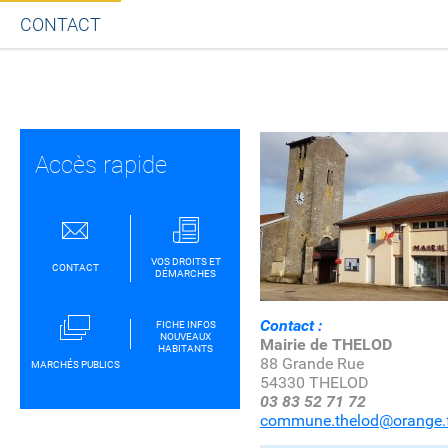
CONTACT
Partager sur Facebook
Partager sur Twitt
Partager s
Par
Accès rapide
VOS DROITS ET
CONTACT
DÉMARCHES
Contact :
FICHE INFOS
NOUVEAUX
Mairie de THELOD
HABITANTS
88 Grande Rue
MARCHÉS PUBLICS
54330 THELOD
03 83 52 71 72
commune.thelod@orange.